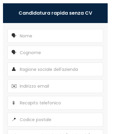
Candidatura rapida senza CV
🗣️
🗣️
👤
✉️
📱
📍